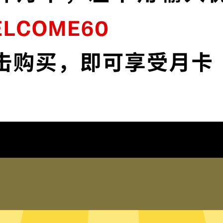
56位加密，为您的数据安全保驾护
Anycast加速器
网络安全。
保护您的IP地
网站, app和服务。不论你是工
保护您的IP地址以及
踪。
在线客服
会记录任何登录历史，网络活动，
Anycast加速器的
踪您的信息。
帮助。您也可以到我
式和全局模式
只有内存的无
智能判断需要加速的网络流量，并
Anycast加速器
地流量，比如百度或者美团，则
储在硬盘内。无硬盘