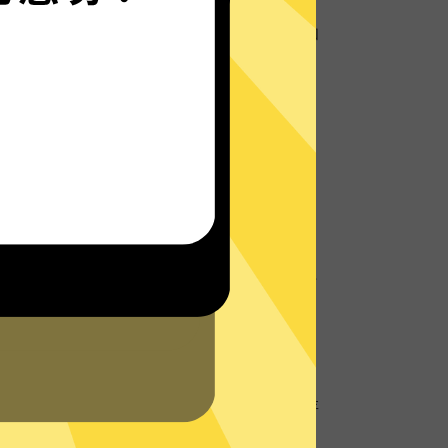
默认启用超强数据防泄漏机制，保护您的个人隐私和
址
地理位置信息，防止个人数据以及网络活动跟
真人在线客服将会在网站或者App内为您提供实时
们的
支持中心
查看常见问题。
硬盘服务器
采用无硬盘服务器技术，所有数据仅在内存中，不存
服务器再次确保您的隐私数据不被存储。