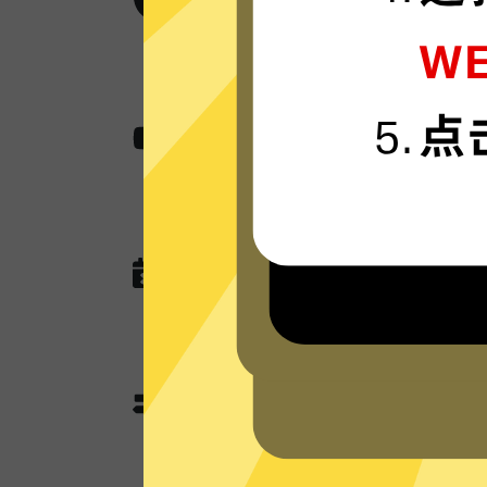
Anycast加速器采用卓越的AES 2
航。
无国界内容
使用Anycast加速器助您快速访问各种
作，娱乐看视频还是玩游戏。
无任何网络或连接记录
Anycast加速器现在没有未来也不
DNS查询，以及任何可以用于识别跟
Anycast加速器分流模
Anycast加速器独有的分流模式会
为其使用加速功能；不需要加速的本